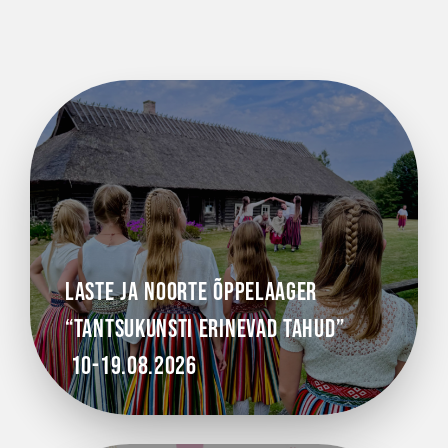
Laste ja noorte õppelaager
“Tantsukunsti erinevad tahud”
10-19.08.2026