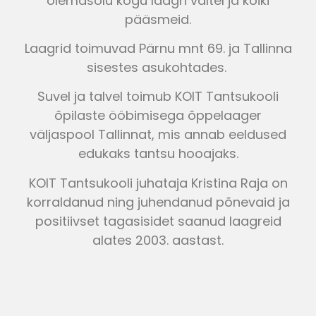
olemasolu kogu laagri vältel ja kõiki
pääsmeid.
Laagrid toimuvad Pärnu mnt 69. ja Tallinna
sisestes asukohtades.
Suvel ja talvel toimub KOIT Tantsukooli
õpilaste ööbimisega õppelaager
väljaspool Tallinnat, mis annab eeldused
edukaks tantsu hooajaks.
KOIT Tantsukooli juhataja Kristina Raja on
korraldanud ning juhendanud põnevaid ja
positiivset tagasisidet saanud laagreid
alates 2003. aastast.