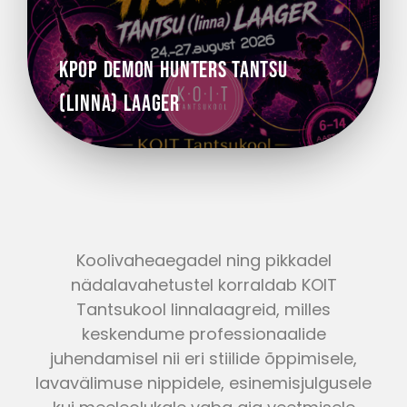
KPop Demon Hunters TANTSU
(linna) LAAGER
Koolivaheaegadel ning pikkadel
nädalavahetustel korraldab KOIT
Tantsukool linnalaagreid, milles
keskendume professionaalide
juhendamisel nii eri stiilide õppimisele,
lavavälimuse nippidele, esinemisjulgusele