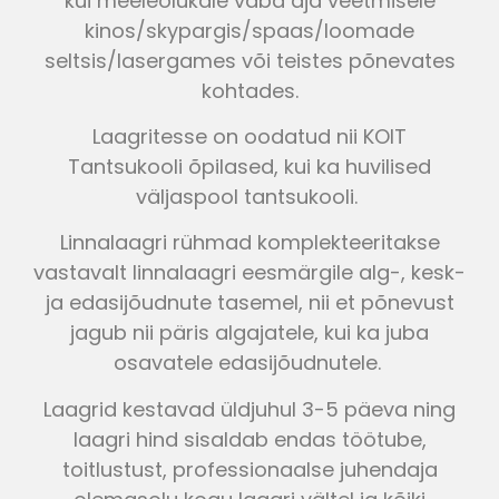
kui meeleolukale vaba aja veetmisele
kinos/skypargis/spaas/loomade
seltsis/lasergames või teistes põnevates
kohtades.
Laagritesse on oodatud nii KOIT
Tantsukooli õpilased, kui ka huvilised
väljaspool tantsukooli.
Linnalaagri rühmad komplekteeritakse
vastavalt linnalaagri eesmärgile alg-, kesk-
ja edasijõudnute tasemel, nii et põnevust
jagub nii päris algajatele, kui ka juba
osavatele edasijõudnutele.
Laagrid kestavad üldjuhul 3-5 päeva ning
laagri hind sisaldab endas töötube,
toitlustust, professionaalse juhendaja